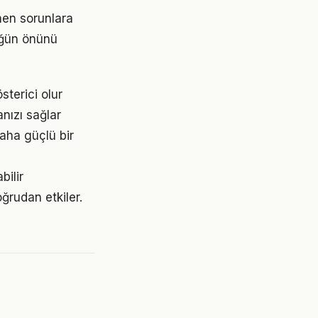
nen sorunlara
lüğün önünü
sterici olur
nızı sağlar
aha güçlü bir
bilir
ğrudan etkiler.