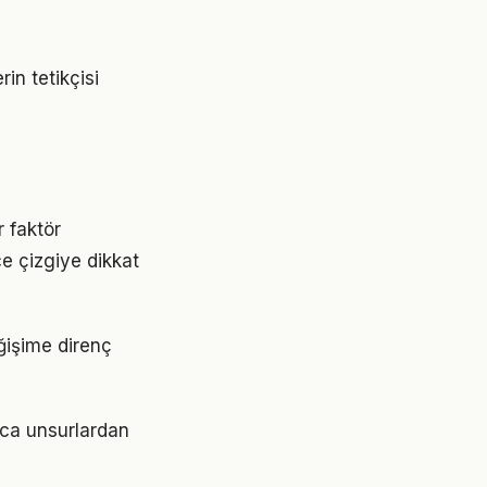
in tetikçisi
r faktör
ce çizgiye dikkat
eğişime direnç
lıca unsurlardan