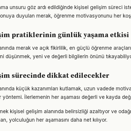
ama unsuru göz ardı edildiğinde kişisel gelişim süreci is
 Konuya duyulan merak, öğrenme motivasyonunu her koşul
işim pratiklerinin günlük yaşama etkisi
lanında merak ve açık fikirlilik, en güçlü öğrenme araçların
ini düşünmek, yeni ve değerli bilgilerin önünü tıkayabiliyo
işim sürecinde dikkat edilecekler
alanında küçük kazanımları kutlamak, uzun vadede motiv
bir yöntemi. İlerlemenin her aşaması değerli ve kayda değ
ek kişisel gelişim alanında belirsizliği azaltıyor ve odağı a
lan, yolculuğun her aşamasını daha net kılıyor.