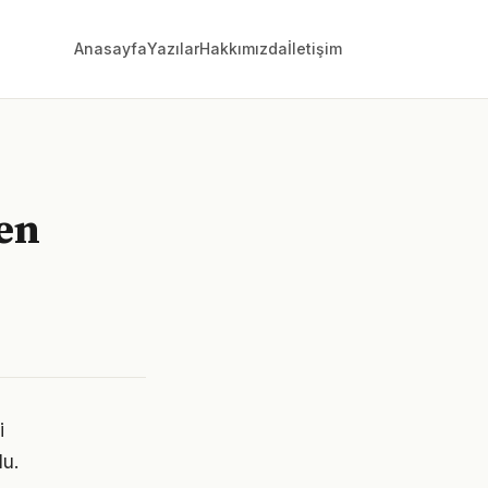
Anasayfa
Yazılar
Hakkımızda
İletişim
len
i
lu.