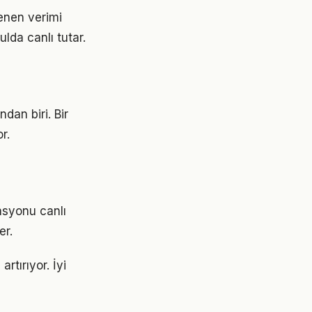
tenen verimi
da canlı tutar.
dan biri. Bir
r.
asyonu canlı
er.
rtırıyor. İyi