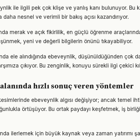
ik ile ilgili pek çok klişe ve yanlış kanı bulunuyor. Bu k
 daha nesnel ve verimli bir bakış açısı kazandırıyor.
da merak ve açık fikirlilik, en güçlü öğrenme araçlarından
üşünmek, yeni ve değerli bilgilerin önünü tıkayabiliyor.
unda ele alındığında ebeveynlik, düşünüldüğünden çok d
rşımıza çıkıyor. Bu zenginlik, konuyu sürekli ilgi çekici kıl
alanında hızlı sonuç veren yöntemler
kesimlerinde ebeveynlik algısı değişiyor; ancak temel iht
ğunlukla örtüşüyor. Bu ortak paydayı keşfetmek, iş birliğ
lanında ilerlemek için büyük kaynak veya zaman yatırımı ş