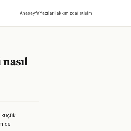
Anasayfa
Yazılar
Hakkımızda
İletişim
 nasıl
n küçük
em de