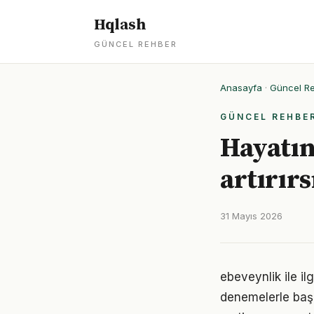
Hqlash
GÜNCEL REHBER
Anasayfa
·
Güncel R
GÜNCEL REHBE
Hayatın
artırırs
31 Mayıs 2026
ebeveynlik ile il
denemelerle başl