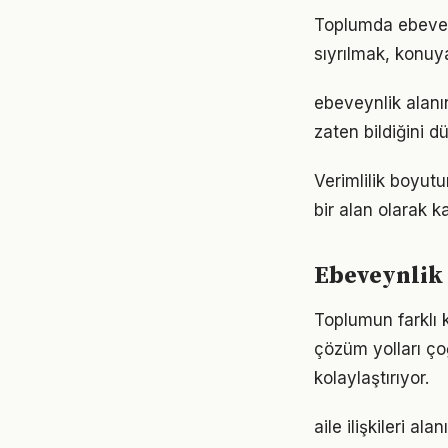
Toplumda ebeveynl
sıyrılmak, konuya
ebeveynlik alanın
zaten bildiğini d
Verimlilik boyut
bir alan olarak ka
Ebeveynlik 
Toplumun farklı 
çözüm yolları ço
kolaylaştırıyor.
aile ilişkileri a