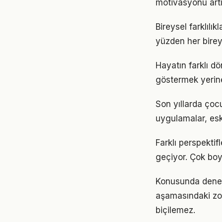
motivasyonu artır
Bireysel farklıl
yüzden her birey
Hayatın farklı d
göstermek yerine
Son yıllarda çoc
uygulamalar, eski
Farklı perspekti
geçiyor. Çok boy
Konusunda deneyim
aşamasındaki zor
biçilemez.