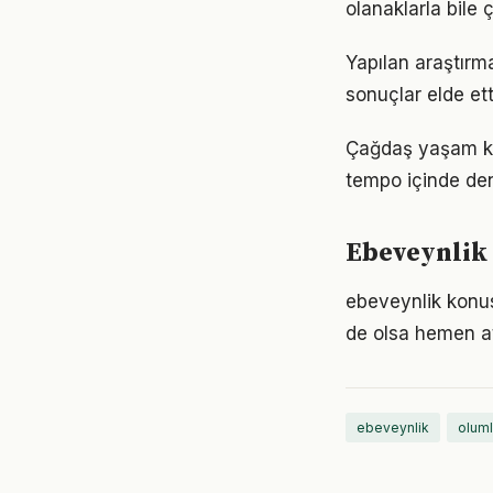
olanaklarla bile ç
Yapılan araştırma
sonuçlar elde ett
Çağdaş yaşam koş
tempo içinde den
Ebeveynlik 
ebeveynlik konu
de olsa hemen at
ebeveynlik
oluml