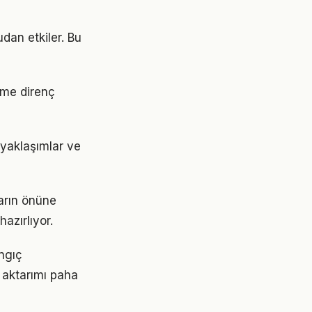
dan etkiler. Bu
ime direnç
 yaklaşımlar ve
ların önüne
azırlıyor.
angıç
 aktarımı paha