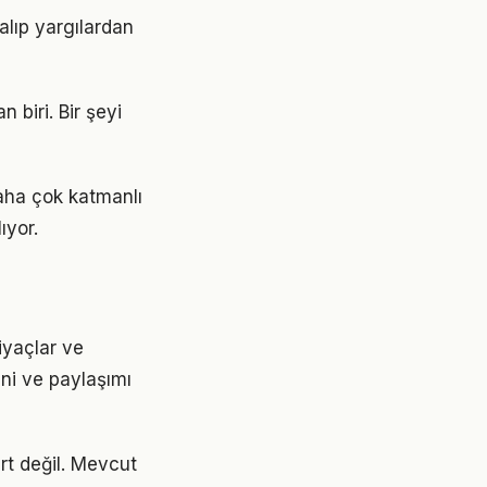
alıp yargılardan
 biri. Bir şeyi
aha çok katmanlı
ıyor.
iyaçlar ve
ini ve paylaşımı
art değil. Mevcut